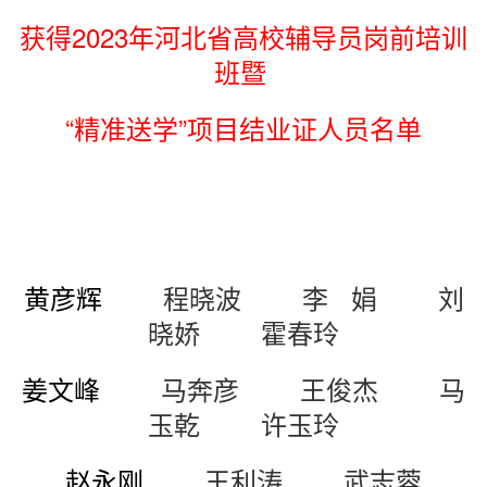
获得2023年河北省高校辅导员岗前培训
班暨
“精准送学”项目结业证人员名单
黄彦辉
程晓波
李 娟
刘
晓娇
霍春玲
姜文峰
马奔彦
王俊杰
马
玉乾
许玉玲
赵永刚
王利涛
武志蓉