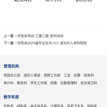
上一篇
农牧系举办“三基三能”系列活动

下一篇
农牧系2023届毕业生共13人 成功升入本科院校

管理机构
党政办公室
组织人事部
党群工作部
工会
纪委
财务科
审计科
教务科
学生工作部
团委
后勤管理科
安全保卫科
教学系部
农牧系
材料系
电子信息系
计算机系
医药卫生系
财经系