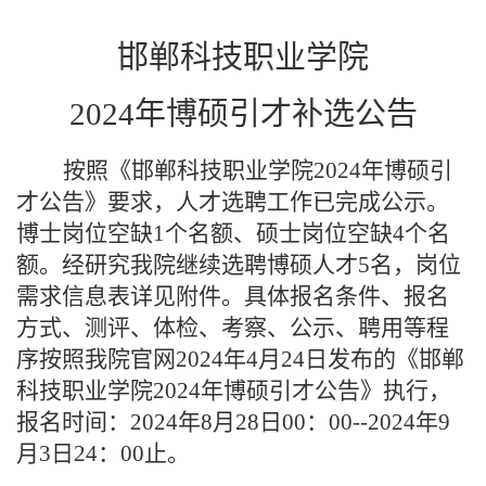
邯郸科技职业学院
202
4
年博硕引才补选公告
按照《邯郸科技职业学院
202
4
年博硕引
才公告》要求，人才选聘工作已完成
公示。
博士岗位空缺
1个名额、硕士岗位空缺
4
个名
额。经研究我院继续选聘
博硕
人才
5
名，
岗位
需求信息表详见附件。
具体报名条件、报名
方式、测评、体检、考察、公示、聘用等程
序按照
我院官网
202
4
年
4
月
2
4
日
发布的
《邯郸
科技职业学院
202
4
年博硕引才公告》
执行
，
报名时间
：
202
4
年
8
月
28
日
00：00--
202
4
年
9
月
3
日
24：00止
。