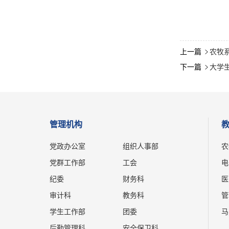
上一篇
农牧系

下一篇
大学

管理机构
党政办公室
组织人事部
农
党群工作部
工会
电
纪委
财务科
医
审计科
教务科
管
学生工作部
团委
马
后勤管理科
安全保卫科