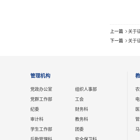
上一篇
关于

下一篇
关于征

管理机构
党政办公室
组织人事部
农
党群工作部
工会
电
纪委
财务科
医
审计科
教务科
管
学生工作部
团委
马
后勤管理科
安全保卫科