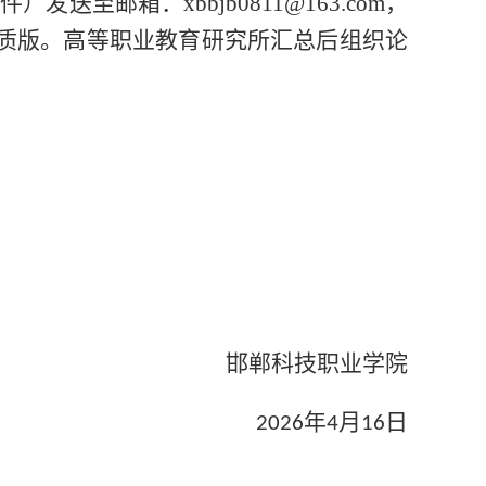
附件）发送至邮箱
：
xbbjb0811@163.com
，
质版。高等职业教育研究所汇总后组织论
邯郸科技职业学院
年
月
日
2026
4
16