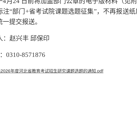
于
4月2
4
日前将加盖
部门
公章的电子版材料（见
标注
“
部门
+省考试院
课题选题征集
”，
不再报送纸
统一提交报送。
人：赵兴丰
邱保印
：
0310-8571876
2026年度河北省教育考试招生研究课题选题的通知.pdf