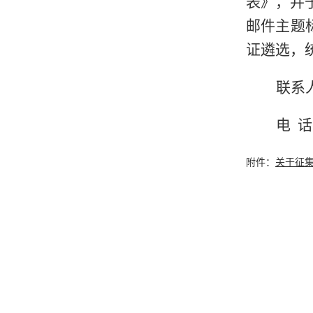
表
》，并
邮件主题
证遴选，
联系
电
话
附件：
关于征集