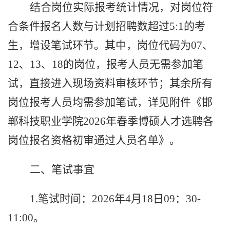
结合岗位实际报考统计情况，对岗位
符
合条件
报名人数与计划招聘数超过
5:1的考
生，增设笔试环节。其中，
岗
位代码为
07、
12、13、18
的岗位，报考人员无需参加笔
试，直接进入现场资料审核
环节
；其余所有
岗位报考人员均需参加笔试
，
详见附件
《邯
郸科技职业学院
202
6
年
春季
博硕
人
才
选聘
各
岗位
报名资格初审通过
人员名单》。
二、笔试事宜
1.
笔试时间：
202
6
年
4月
18
日
09
：
3
0-
1
1
:
0
0。