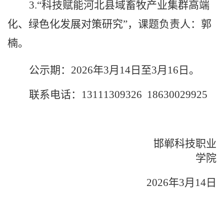
3.“
科技赋能河北县域畜牧产业集群高端
化、绿色化发展对策研究
”，
课题负责人：郭
楠。
公示期
：
202
6
年
3
月
1
4
日至
3
月
16
日。
联系电话：
13111309326 18630029925
邯郸科技职业
学院
2026年3月14日