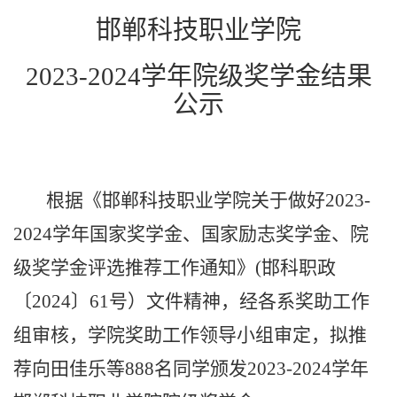
邯郸科技职业学院
202
3
-202
4
学年
院级
奖学金结果
公示
根据《
邯郸科技职业学院关于做好
2023-
2024
学年国家奖学金、国家励志奖学金、院
级奖学金评选推荐工作通知
》
(
邯科职政
〔
202
4
〕
61
号）文件精神，经
各系奖助工作
组审核，学院奖助工作领导小组审定
，
拟推
荐向田佳乐等
888名同学颁发2023-2024学年