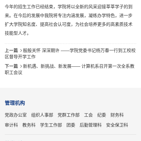
今年的招生工作已经结束，学院将以全新的风采迎接莘莘学子的到
来。在今后的发展中我院将专注内涵发展，凝练办学特色，进一步
扩大学院知名度、提高社会认可度，为社会培养更多的高素质技术
技能型人才。
上一篇
殷殷关怀 深深期许 ——学院党委书记杨万春一行到工校校

区督导开学工作
下一篇
新机遇、新挑战、新发展—— 计算机系召开第一次全系教

职工会议
管理机构
党政办公室
组织人事部
党群工作部
工会
纪委
财务科
审计科
教务科
学生工作部
团委
后勤管理科
安全保卫科