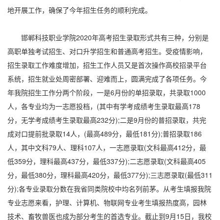
地开展工作，确保了今年招生任务的顺利完成。
邯郸科技职业学院2020年高考招生录取形式共有三种，分别是
高职单独考试招生、对口升学招生和普通高考招生。受疫情影响，
招生录取工作难度增加，招生工作人员又是首次操作高校招录平台
系统，招生就业处周密部署、迎难而上，圆满完成了各项任务。今
年我院招生工作分两个阶段，一是6月份的单招录取，共录取1000
人，各专业均为一志愿投档，(其中有学考成绩考生录取最高178
分，无学考成绩考生录取最高232分);二是9月份的普招录取，共完
成对口提前批录取14人，(最高489分，最低181分);普招录取186
人，其中文科79人、理科107人，一志愿录取(文科最高412分，最
低359分，理科最高437分，最低337分);二志愿录取(文科最高405
分，最低380分，理科最高420分，最低377分);三志愿录取(最低311
分);各专业录取分数在我省同类院校中均名列前茅。从考生填报我院
专业志愿来看，护理、计算机、物联网专业考生填报热度高，园林
技术、畜牧兽医也成为部分考生的首选专业。截止到9月15日，我校