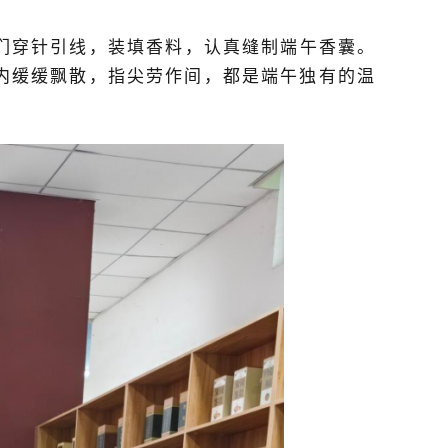
们穿针引线，装填香料，认真缝制端午香囊。
内缓缓飘散，指尖劳作间，都是端午独有的温