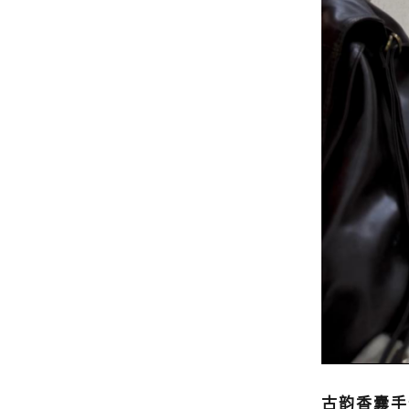
古韵香囊
手