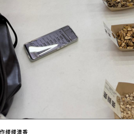
作缕缕清香