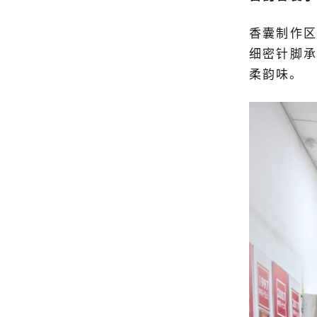
香囊制作区
细密针脚承
柔韵味。