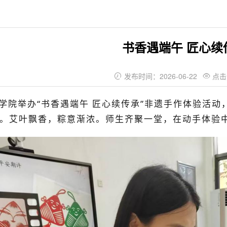
书香遇端午 匠心续
发布时间：2026-06-22
点击


学院
举办
“书香遇端午 匠心续传承”非遗手作体验活动
。
艾叶飘香，粽意渐浓。
师生齐聚一堂，在动手体验