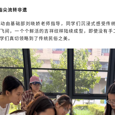
指尖流转非遗
活动由基础部刘晓娇老师指导，同学们沉浸式感受传
飞间，一个个鲜活的吉祥纹样陆续成型，即
使
没有手
学们真切领略到了传统民俗之美。