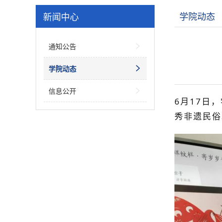
学院动态
新闻中心
通知公告

学院动态

信息公开

6
月
17
日
，
秀非遗民俗