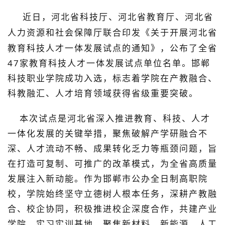
近日，河北省科技厅、河北省教育厅、河北省
人力资源和社会保障厅联合印发《
关于开展河北省
教育科技人才一体发展试点的通知
》
，公布了全省
47家教育科技人才一体发展试点单位
名单。
邯郸
科技职业学院成功入选
，标志着学院在
产教融合、
科教融汇、人才培育
领域获得省级重要突破。
本次试点是河北省深入推进
教育、科技、人才
一体化发展
的关键举措，聚焦破解
产学研融合不
深、人才流动不畅、成果转化乏力
等瓶颈问题，旨
在打造可复制、可推广的改革模式，为全省高质量
发展注入新动能。作为邯郸市公办全日制高职院
校，学院始终坚守
立德树人
根本任务，深耕
产教融
合、校企协同
，积极推进校企深度合作，共建产业
学院、实习实训基地，聚焦新材料、新能源、人工