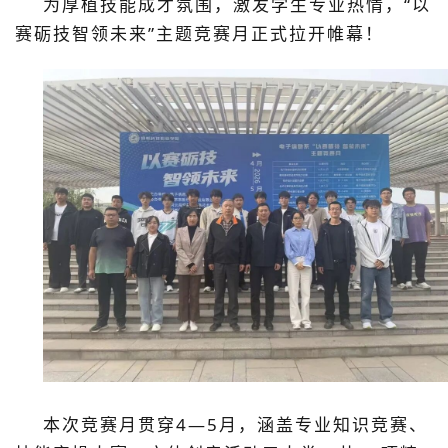
为厚植技能成才氛围，激发
学生
专业热情，
“以
赛砺技
智领未来
”主题竞赛月正式拉开帷幕！
本次竞赛月
贯穿
4—5月，涵盖
专业知识竞赛、