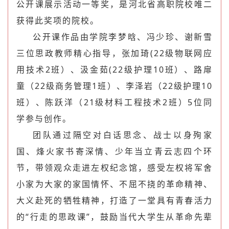
公开课展示活动一等奖，是河北省高职院校唯二
获得此奖项的院校。
公开课作品由学院李梦晗、冯少珍、谢新雪
三位思政教师精心指导，张加琦(22级物联网应
用技术2班）、汲金茹(22级护理10班）、路扉
童（22级商务管理1班）、李泽岩（22级护理10
班）、陈跃洋（21级材料工程技术2班）5位同
学参与创作。
团队通过隔空对白话思念、战士以身殉家
国、烽火家书寄深情、少年当立青云志四个环
节，带领观众走进左权纪念馆，感受左权将军舍
小家为大家的家国情怀、不屈不挠的革命精神、
大义赴死的牺牲精神，打造了一堂具有青春活力
的“行走的思政课”，鼓励当代大学生从革命先辈