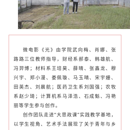
微电影《光》由学院武向梅、肖娜、张
路路三位教师指导，财经系郝泰、韩雄航、
冯羿博；
材料系王培昊、薛晴、张鑫龙、穆
兴宇、郑小漫、娄佩璇、马玉晴、宋宇姗、
田英杰、刘晨航；
医药卫生系刘国强；
农牧
系赵少琦；
计算机系马泽浩、石成魁、冯艳
丽等学生参与创作。
创作团队走进“大思政课”实践教学基地，
以学生视角、艺术手法展现了关于青年与乡